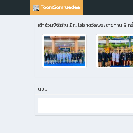
ToomSomruedee
เข้าร่วมพิธีอัญเชิญโล่รางวัลพระราชทาน 3 ครั
ติชม