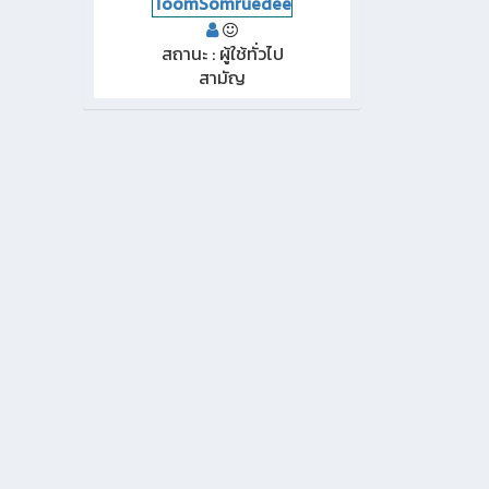
ToomSomruedee
สถานะ : ผู้ใช้ทั่วไป
สามัญ