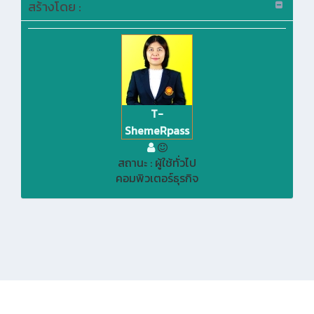
สร้างโดย :
T-
ShemeRpass
สถานะ : ผู้ใช้ทั่วไป
คอมพิวเตอร์ธุรกิจ
KMe
:
วิทยาลัยอาชีวศึกษาสุพรรณบุรี
279 ถ.พระพันวษา ต.ท่าพี่เลี้ยง อ.เมือง จ.สุพรรณบุรี 72000